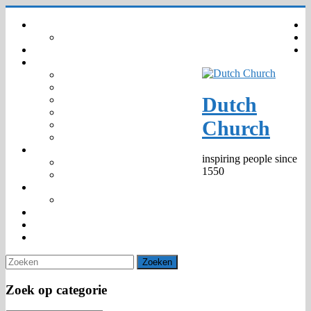
Ga
Home
naar
Your privacy – GDPR – AVG
inhoud
Agenda
Gemeenschap
Wie zijn wij
Organisatie
Dutch
Kinderkerk
Trouwen en Dopen
Church
Predikanten 1550 –
Markante personen
Kerknieuws
inspiring people since
Media
1550
Publicaties
475th Jubilee
Anniversary Window
Diaconie
Venue hire
Contact
Zoek op categorie