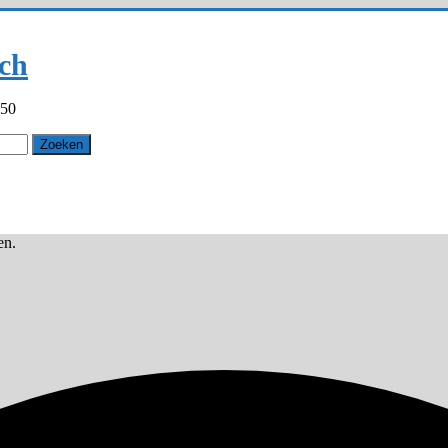
ch
550
en.