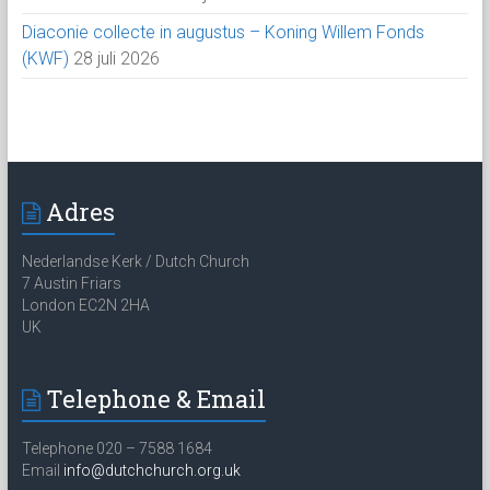
Diaconie collecte in augustus – Koning Willem Fonds
(KWF)
28 juli 2026
Adres
Nederlandse Kerk / Dutch Church
7 Austin Friars
London EC2N 2HA
UK
Telephone & Email
Telephone 020 – 7588 1684
Email
info@dutchchurch.org.uk