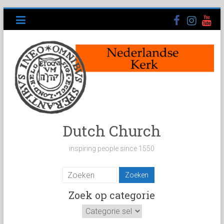
Ga
naar
inhoud
Dutch Church
inspiring people since 1550
Zoek op categorie
Zoek
op