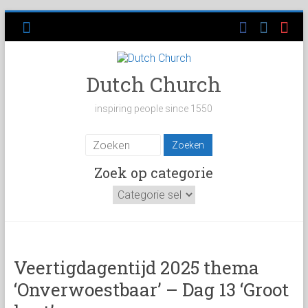
Ga
naar
inhoud
Dutch Church
inspiring people since 1550
Zoek op categorie
Zoek
op
categorie
Veertigdagentijd 2025 thema
‘Onverwoestbaar’ – Dag 13 ‘Groot