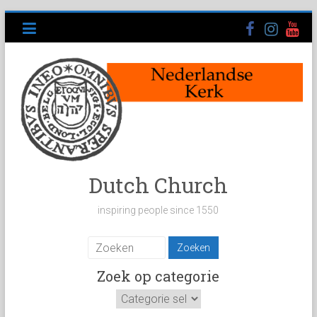
Ga
naar
inhoud
Dutch Church
inspiring people since 1550
Zoek op categorie
Zoek
op