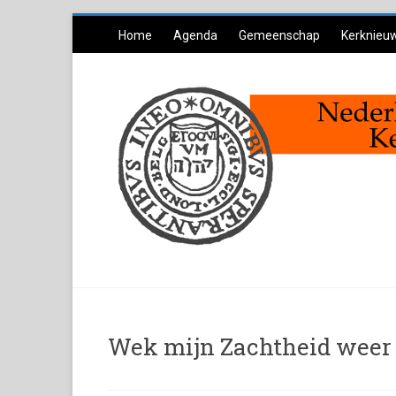
Ga
Home
Agenda
Gemeenschap
Kerknieu
naar
inhoud
Wek mijn Zachtheid weer 