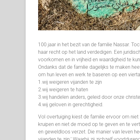
100 jaar in het bezit van de familie Nassar. Toc
haar recht op het land verdedigen. Een juridisch
voorkomen en in vrijheid en waardigheid te kun
Ondanks dat de familie dagelijks te maken heef
om hun leven en werk te baseren op een vierta
1.wij weigeren vijanden te zijn
2.wij weigeren te haten
3.wij handelen anders, geleid door onze christ
4.wij geloven in gerechtigheid.
Vol overtuiging kiest de familie ervoor om niet 
kruipen en niet de moed op te geven en te vertr
en geweldloos verzet. Die manier van leven he
vijanden te zijn.’ Waarbij zij zichzelf voortdure