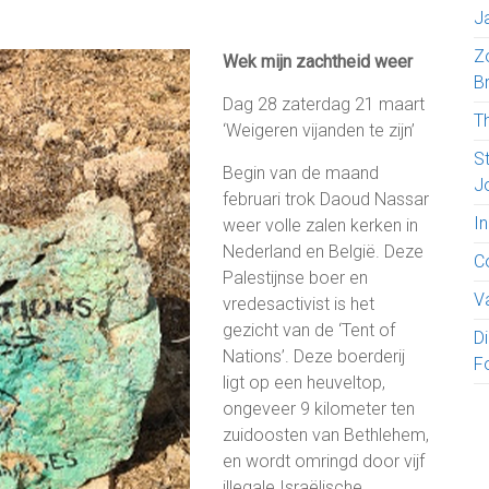
Ja
Z
Wek mijn zachtheid weer
B
Dag 28 zaterdag 21 maart
T
‘Weigeren vijanden te zijn’
S
Begin van de maand
J
februari trok Daoud Nassar
I
weer volle zalen kerken in
Nederland en België. Deze
C
Palestijnse boer en
V
vredesactivist is het
gezicht van de ‘Tent of
D
Nations’. Deze boerderij
F
ligt op een heuveltop,
ongeveer 9 kilometer ten
zuidoosten van Bethlehem,
en wordt omringd door vijf
illegale Israëlische