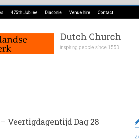
ws
475th Jubilee
Diaconie
Venue hire
Contact
Dutch Church
inspiring people since 1550
– Veertigdagentijd Dag 28
Z