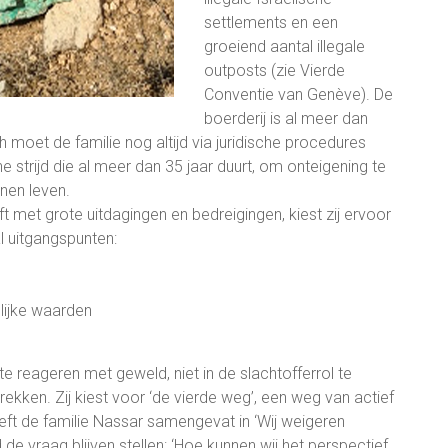
settlements en een
groeiend aantal illegale
outposts (zie Vierde
Conventie van Genève). De
boerderij is al meer dan
h moet de familie nog altijd via juridische procedures
e strijd die al meer dan 35 jaar duurt, om onteigening te
nen leven.
t met grote uitdagingen en bedreigingen, kiest zij ervoor
l uitgangspunten:
elijke waarden
te reageren met geweld, niet in de slachtofferrol te
ekken. Zij kiest voor ‘de vierde weg’, een weg van actief
eft de familie Nassar samengevat in ‘Wij weigeren
nd de vraag blijven stellen: ‘Hoe kunnen wij het perspectief