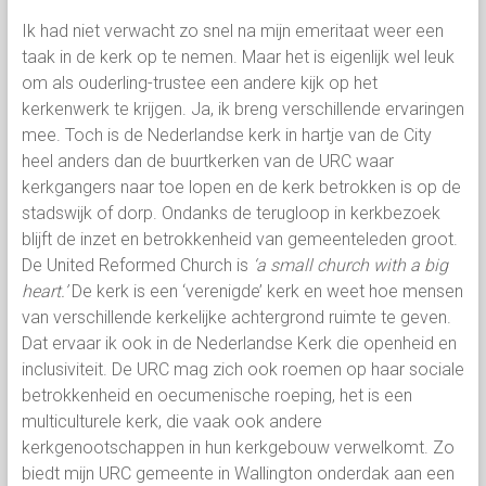
Ik had niet verwacht zo snel na mijn emeritaat weer een
taak in de kerk op te nemen. Maar het is eigenlijk wel leuk
om als ouderling-trustee een andere kijk op het
kerkenwerk te krijgen. Ja, ik breng verschillende ervaringen
mee. Toch is de Nederlandse kerk in hartje van de City
heel anders dan de buurtkerken van de URC waar
kerkgangers naar toe lopen en de kerk betrokken is op de
stadswijk of dorp. Ondanks de terugloop in kerkbezoek
blijft de inzet en betrokkenheid van gemeenteleden groot.
De United Reformed Church is
‘a small church with a big
heart.’
De kerk is een ‘verenigde’ kerk en weet hoe mensen
van verschillende kerkelijke achtergrond ruimte te geven.
Dat ervaar ik ook in de Nederlandse Kerk die openheid en
inclusiviteit. De URC mag zich ook roemen op haar sociale
betrokkenheid en oecumenische roeping, het is een
multiculturele kerk, die vaak ook andere
kerkgenootschappen in hun kerkgebouw verwelkomt. Zo
biedt mijn URC gemeente in Wallington onderdak aan een