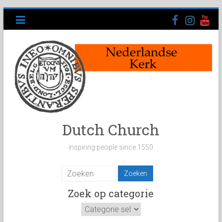
Ga
naar
inhoud
Dutch Church
inspiring people since 1550
Zoek op categorie
Zoek
op