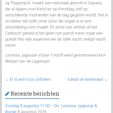
zg ‘Pepperpot’ maakt, een nationaal gerecht in Guyana,
die al dagen voor Kerst en op Kerstdag zelf op
verschillende momenten van de dag gegeten wordt. Het is
zo lekker dat zelfs onze zoon die vegan is er een
uitzondering voor maakt. En sinds ons vertrek uit het
Caribisch gebied is het geen rum punch meer, maar een
goede fles wijn waarmee we de ‘stille nacht, heilige nacht’
vieren.
Leonora Jagessar-Visser ‘t Hooft werd ge
ϊnterviewd door
Bertjan van de Lagemaat
←
Er is een roos ontloken…
Vanuit de kerkeraad
→
Recente berichten
Zondag 9 augustus 11:00 – Ds. Leonora Jagessar &
liturgie
8 augustus 2026