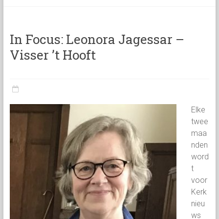
categorie
In Focus: Leonora Jagessar –
Visser ’t Hooft
Elke
twee
maa
nden
word
t
voor
Kerk
nieu
ws