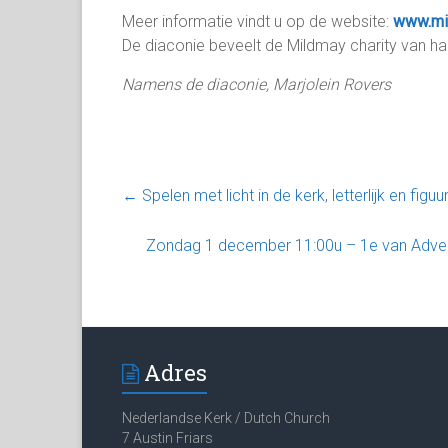
Meer informatie vindt u op de website:
www.mi
De diaconie beveelt de Mildmay charity van hart
Namens de diaconie, Marjolein Rovers
←
Spelen met licht in de kerk, letterlijk en figu
Zondag 1 december 11:00u – 1e van Adven
Adres
Nederlandse Kerk / Dutch Church
7 Austin Friars