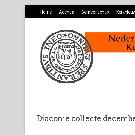
Ga
Home
Agenda
Gemeenschap
Kerknieu
naar
inhoud
Diaconie collecte decemb