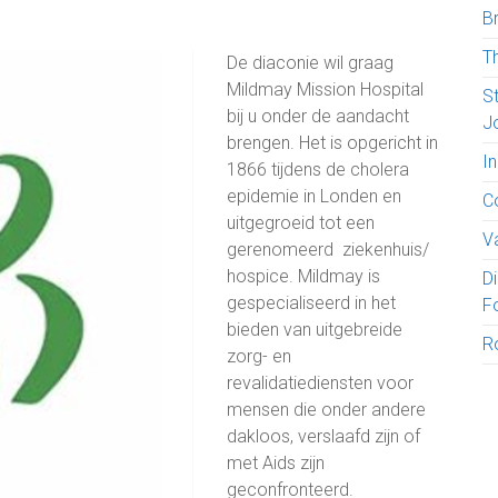
B
T
De diaconie wil graag
Mildmay Mission Hospital
S
bij u onder de aandacht
J
brengen. Het is opgericht in
I
1866 tijdens de cholera
epidemie in Londen en
C
uitgegroeid tot een
V
gerenomeerd ziekenhuis/
hospice. Mildmay is
D
gespecialiseerd in het
F
bieden van uitgebreide
R
zorg- en
revalidatiediensten voor
mensen die onder andere
dakloos, verslaafd zijn of
met Aids zijn
geconfronteerd.