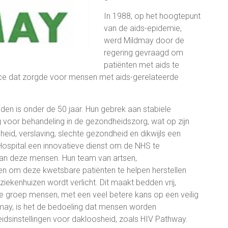
In 1988, op het hoogtepunt
van de aids-epidemie,
werd Mildmay door de
regering gevraagd om
patiënten met aids te
ice dat zorgde voor mensen met aids-gerelateerde
den is onder de 50 jaar. Hun gebrek aan stabiele
 voor behandeling in de gezondheidszorg, wat op zijn
heid, verslaving, slechte gezondheid en dikwijls een
ospital een innovatieve dienst om de NHS te
aan deze mensen. Hun team van artsen,
n om deze kwetsbare patiënten te helpen herstellen
iekenhuizen wordt verlicht. Dit maakt bedden vrij,
eze groep mensen, met een veel betere kans op een veilig
ldmay, is het de bedoeling dat mensen worden
idsinstellingen voor dakloosheid, zoals HIV Pathway.