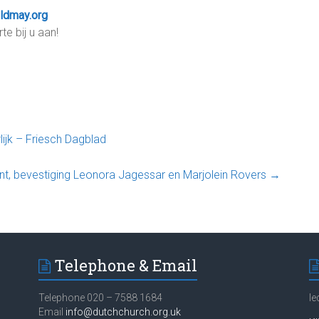
ldmay.org
e bij u aan!
urlijk – Friesch Dagblad
t, bevestiging Leonora Jagessar en Marjolein Rovers
→
Telephone & Email
Telephone 020 – 7588 1684
Ie
Email
info@dutchchurch.org.uk