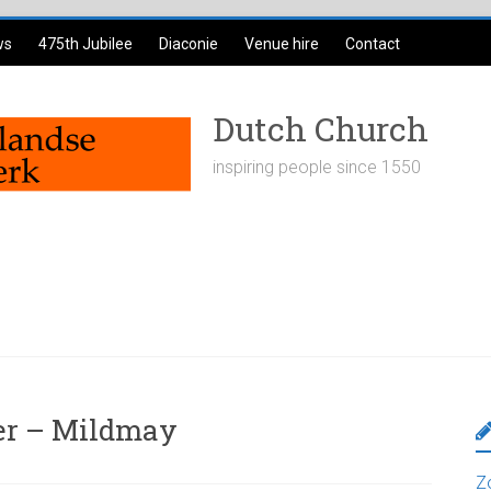
ws
475th Jubilee
Diaconie
Venue hire
Contact
Dutch Church
inspiring people since 1550
er – Mildmay
Z