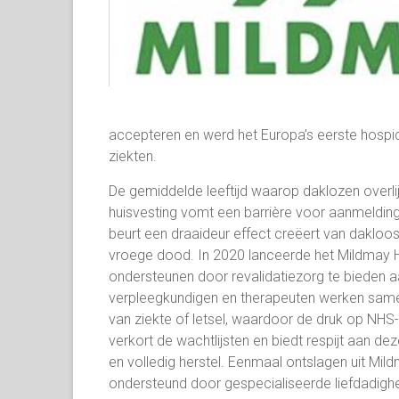
accepteren en werd het Europa’s eerste hosp
ziekten.
De gemiddelde leeftijd waarop daklozen overlij
huisvesting vomt een barrière voor aanmelding
beurt een draaideur effect creëert van dakloos
vroege dood. In 2020 lanceerde het Mildmay H
ondersteunen door revalidatiezorg te bieden 
verpleegkundigen en therapeuten werken same
van ziekte of letsel, waardoor de druk op NHS-z
verkort de wachtlijsten en biedt respijt aan d
en volledig herstel. Eenmaal ontslagen uit Mi
ondersteund door gespecialiseerde liefdadighe