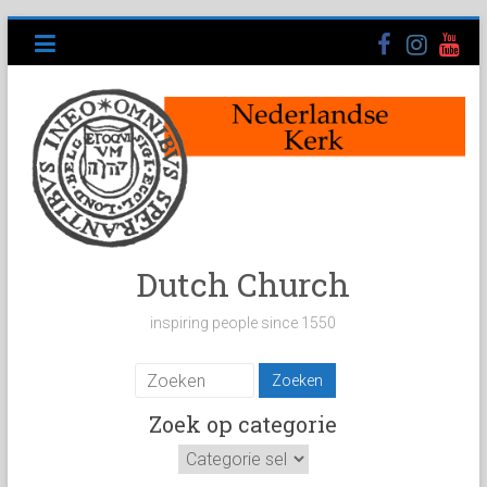
Ga
naar
inhoud
Dutch Church
inspiring people since 1550
Zoek op categorie
Zoek
op