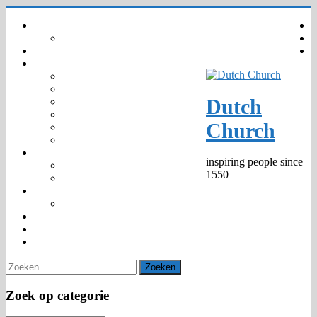
Ga
Home
naar
Your privacy – GDPR – AVG
inhoud
Agenda
Gemeenschap
Wie zijn wij
Organisatie
Dutch
Kinderkerk
Trouwen en Dopen
Church
Predikanten 1550 –
Markante personen
Kerknieuws
inspiring people since
Media
1550
Publicaties
475th Jubilee
Anniversary Window
Diaconie
Venue hire
Contact
Zoek op categorie