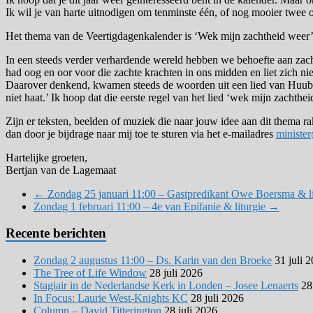
Ik wil je van harte uitnodigen om tenminste één, of nog mooier twee of
Het thema van de Veertigdagenkalender is ‘Wek mijn zachtheid weer’
In een steeds verder verhardende wereld hebben we behoefte aan zac
had oog en oor voor die zachte krachten in ons midden en liet zich nie
Daarover denkend, kwamen steeds de woorden uit een lied van Huub Oos
niet haat.’ Ik hoop dat die eerste regel van het lied ‘wek mijn zach
Zijn er teksten, beelden of muziek die naar jouw idee aan dit thema r
dan door je bijdrage naar mij toe te sturen via het e-mailadres
ministe
Hartelijke groeten,
Bertjan van de Lagemaat
←
Zondag 25 januari 11:00 – Gastpredikant Owe Boersma & li
Zondag 1 februari 11:00 – 4e van Epifanie & liturgie
→
Recente berichten
Zondag 2 augustus 11:00 – Ds. Karin van den Broeke
31 juli 
The Tree of Life Window
28 juli 2026
Stagiair in de Nederlandse Kerk in Londen – Josee Lenaerts
28
In Focus: Laurie West-Knights KC
28 juli 2026
Column – David Titterington
28 juli 2026