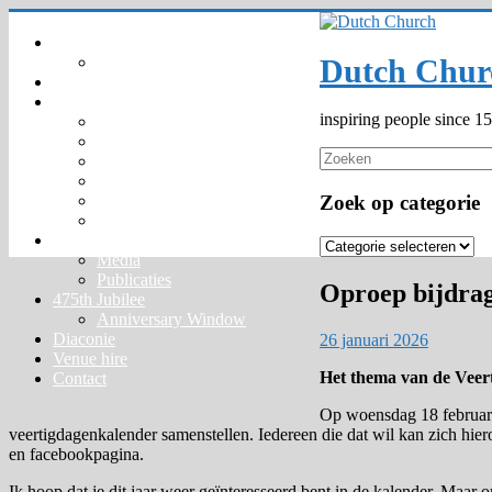
Ga
naar
Home
inhoud
Your privacy – GDPR – AVG
Dutch Chur
Agenda
Gemeenschap
inspiring people since 1
Wie zijn wij
Organisatie
Kinderkerk
Trouwen en Dopen
Predikanten 1550 –
Zoek op categorie
Markante personen
Kerknieuws
Zoek
Media
op
Publicaties
categorie
Oproep bijdrag
475th Jubilee
Anniversary Window
Diaconie
26 januari 2026
Venue hire
Het thema van de Veert
Contact
Op woensdag 18 februari,
veertigdagenkalender samenstellen. Iedereen die dat wil kan zich hie
en facebookpagina.
Ik hoop dat je dit jaar weer geïnteresseerd bent in de kalender. Maar