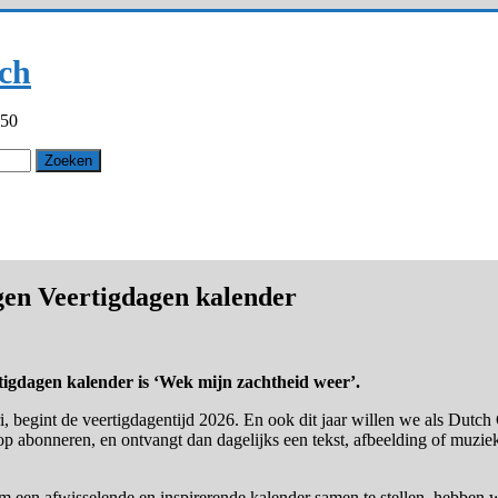
ch
550
en Veertigdagen kalender
igdagen kalender is ‘Wek mijn zachtheid weer’.
 begint de veertigdagentijd 2026. En ook dit jaar willen we als Dutch
rop abonneren, en ontvangt dan dagelijks een tekst, afbeelding of muzi
 om een afwisselende en inspirerende kalender samen te stellen, hebben 