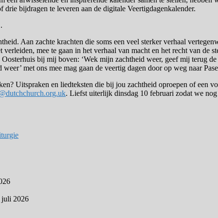
 drie bijdragen te leveren aan de digitale Veertigdagenkalender.
.
htheid. Aan zachte krachten die soms een veel sterker verhaal verteg
t verleiden, mee te gaan in het verhaal van macht en het recht van de st
terhuis bij mij boven: ‘Wek mijn zachtheid weer, geef mij terug de og
theid weer’ met ons mee mag gaan de veertig dagen door op weg naar Pase
aken? Uitspraken en liedteksten die bij jou zachtheid oproepen of een v
r@dutchchurch.org.uk
. Liefst uiterlijk dinsdag 10 februari zodat we no
turgie
2026
 juli 2026