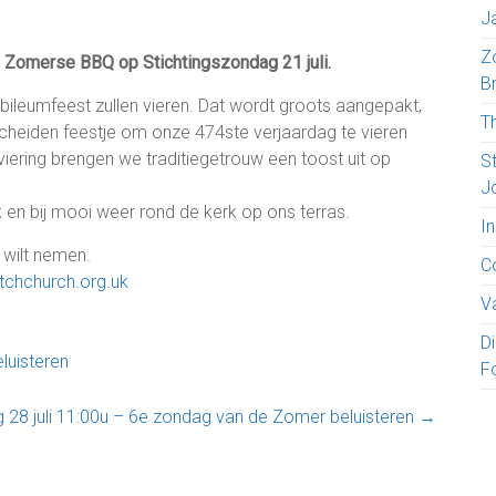
J
Z
Zomerse BBQ op Stichtingszondag 21 juli.
B
bileumfeest zullen vieren. Dat wordt groots aangepakt,
T
heiden feestje om onze 474ste verjaardag te vieren
iering brengen we traditiegetrouw een toost uit op
S
J
 en bij mooi weer rond de kerk op ons terras.
I
e wilt nemen.
C
tchchurch.org.uk
V
D
luisteren
F
 28 juli 11:00u – 6e zondag van de Zomer beluisteren
→