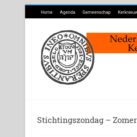
Ga
Home
Agenda
Gemeenschap
Kerknieu
naar
inhoud
Stichtingszondag – Zome