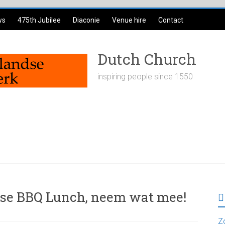
ws
475th Jubilee
Diaconie
Venue hire
Contact
Dutch Church
inspiring people since 1550
rse BBQ Lunch, neem wat mee!
Z