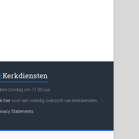
Kerkdiensten
dere zondag om 11.00 uur.
ik hier
voor een volledig overzicht van kerkdiensten.
ivacy Statements