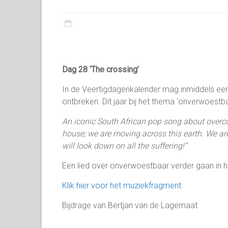
Dag 28 ‘The crossing’
In de Veertigdagenkalender mag inmiddels een 
ontbreken. Dit jaar bij het thema ‘onverwoestb
An iconic South African pop song about overcom
house; we are moving across this earth. We ar
will look down on all the suffering!”
Een lied over onverwoestbaar verder gaan in 
Klik hier voor het muziekfragment.
Bijdrage van Bertjan van de Lagemaat