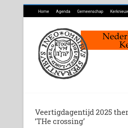
Ga
Home
Agenda
Gemeenschap
Kerknieu
naar
inhoud
Veertigdagentijd 2025 the
‘THe crossing’