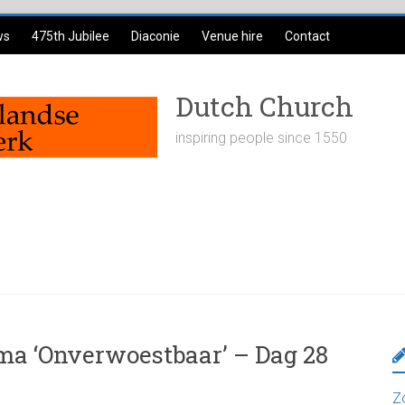
ws
475th Jubilee
Diaconie
Venue hire
Contact
Dutch Church
inspiring people since 1550
ma ‘Onverwoestbaar’ – Dag 28
Z