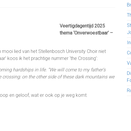
B
T
S
Veertigdagentijd 2025
J
thema ‘Onverwoestbaar’ –
I
mooi lied van het Stellenbosch University Choir niet
C
aar’ koos ik het prachtige nummer ‘the Crossing’:
V
ing hardships in life. “We will come to my father’s
D
e crossing: on the other side of these dark mountains we
F
R
hoop en geloof, wat er ook op je weg komt.