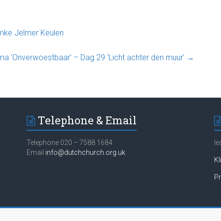
Emke Jelmer Keulen
ma ‘Onverwoestbaar’ – Dag 29 ‘Licht achter den muur’
→
Telephone & Email
Telephone 020 – 7588 1684
Ie
Email
info@dutchchurch.org.uk
Kl
Pr