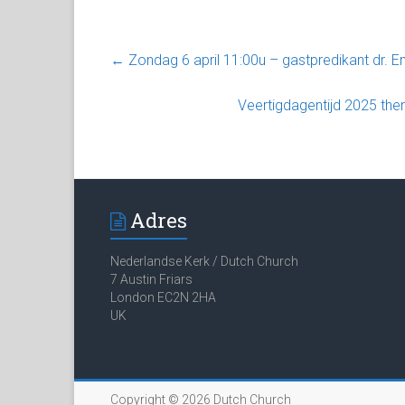
←
Zondag 6 april 11:00u – gastpredikant dr. 
Veertigdagentijd 2025 the
Adres
Nederlandse Kerk / Dutch Church
7 Austin Friars
London EC2N 2HA
UK
Copyright © 2026
Dutch Church