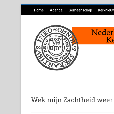
Ga
Home
Agenda
Gemeenschap
Kerknieu
naar
inhoud
Wek mijn Zachtheid weer 