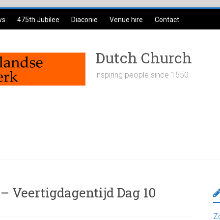
ws
475th Jubilee
Diaconie
Venue hire
Contact
Dutch Church
inspiring people since 1550
– Veertigdagentijd Dag 10
Z