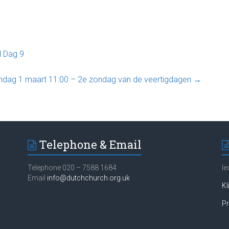
d Dag 9
ndag 1 maart 11:00 – 2e zondag van de veertigdagen
→
Telephone & Email
Telephone 020 – 7588 1684
Ie
Email
info@dutchchurch.org.uk
Kl
Pr