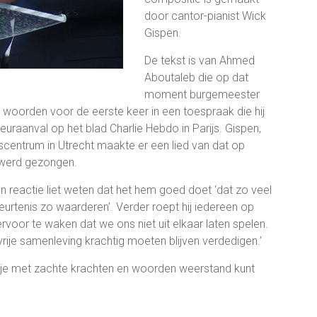
door cantor-pianist Wick
Gispen.
De tekst is van Ahmed
Aboutaleb die op dat
moment burgemeester
woorden voor de eerste keer in een toespraak die hij
reuraanval op het blad Charlie Hebdo in Parijs. Gispen,
entrum in Utrecht maakte er een lied van dat op
t werd gezongen.
en reactie liet weten dat het hem goed doet ‘dat zo veel
eurtenis zo waarderen’. Verder roept hij iedereen op
rvoor te waken dat we ons niet uit elkaar laten spelen.
ije samenleving krachtig moeten blijven verdedigen.’
e je met zachte krachten en woorden weerstand kunt