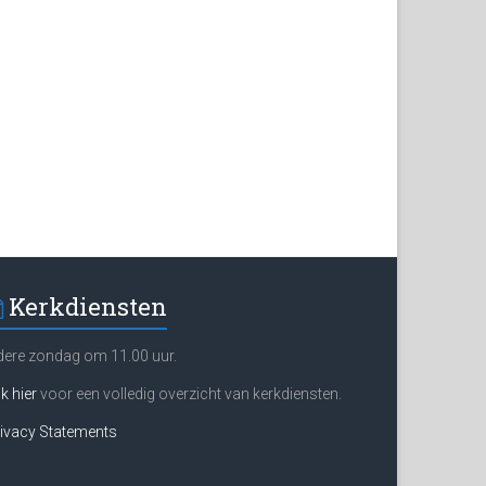
Kerkdiensten
dere zondag om 11.00 uur.
ik hier
voor een volledig overzicht van kerkdiensten.
ivacy Statements