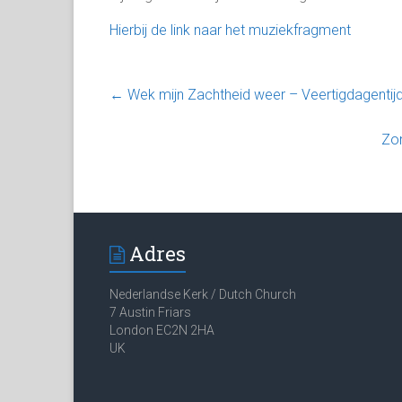
Hierbij de link naar het muziekfragment
←
Wek mijn Zachtheid weer – Veertigdagentij
Zo
Adres
Nederlandse Kerk / Dutch Church
7 Austin Friars
London EC2N 2HA
UK