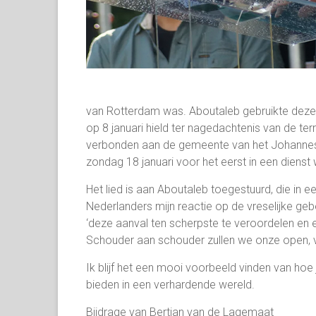
van Rotterdam was. Aboutaleb gebruikte deze 
op 8 januari hield ter nagedachtenis van de ter
verbonden aan de gemeente van het Johannesc
zondag 18 januari voor het eerst in een diens
Het lied is aan Aboutaleb toegestuurd, die in e
Nederlanders mijn reactie op de vreselijke geb
‘deze aanval ten scherpste te veroordelen en e
Schouder aan schouder zullen we onze open, vr
Ik blijf het een mooi voorbeeld vinden van ho
bieden in een verhardende wereld.
Bijdrage van Bertjan van de Lagemaat