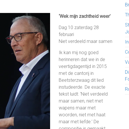
B
T
‘Wek mijn zachtheid weer’
S
Dag 10 zaterdag 28
J
februari
Niet verdeeld maar samen
I
C
Ik kan mij nog goed
herinneren dat we in de
V
veertigdagentijd in 2015
D
met de cantorij in
F
Beetsterzwaag dit lied
instudeerde. De exacte
R
tekst luidt: ‘Niet verdeeld
maar samen, niet met
wapens maar met
woorden, niet met haat
maar met liefde.’ De
compositie is gemaakt