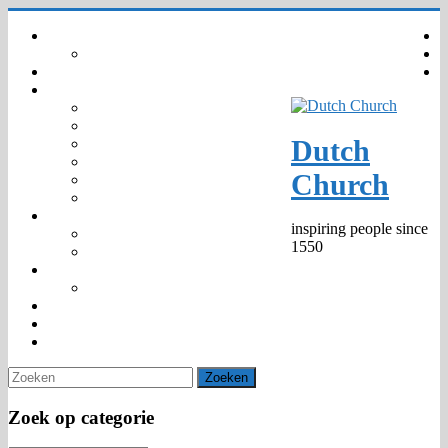
Ga
Home
naar
Your privacy – GDPR – AVG
inhoud
Agenda
Gemeenschap
Wie zijn wij
Organisatie
Dutch
Kinderkerk
Trouwen en Dopen
Church
Predikanten 1550 –
Markante personen
Kerknieuws
inspiring people since
Media
1550
Publicaties
475th Jubilee
Anniversary Window
Diaconie
Venue hire
Contact
Zoek op categorie