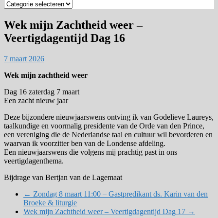
Zoek
op
categorie
Wek mijn Zachtheid weer –
Veertigdagentijd Dag 16
7 maart 2026
Wek mijn zachtheid weer
Dag 16 zaterdag 7 maart
Een zacht nieuw jaar
Deze bijzondere nieuwjaarswens ontving ik van Godelieve Laureys,
taalkundige en voormalig presidente van de Orde van den Prince,
een vereniging die de Nederlandse taal en cultuur wil bevorderen en
waarvan ik voorzitter ben van de Londense afdeling.
Een nieuwjaarswens die volgens mij prachtig past in ons
veertigdagenthema.
Bijdrage van Bertjan van de Lagemaat
←
Zondag 8 maart 11:00 – Gastpredikant ds. Karin van den
Broeke & liturgie
Wek mijn Zachtheid weer – Veertigdagentijd Dag 17
→