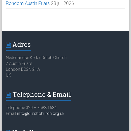
Rondom Austin Friars
28 juli 2026
Adres
Nederlandse Kerk / Dutch Church
7 Austin Friars
London EC2N 2HA
UK
Telephone & Email
Telephone 020 – 7588 1684
Email
info@dutchchurch.org.uk