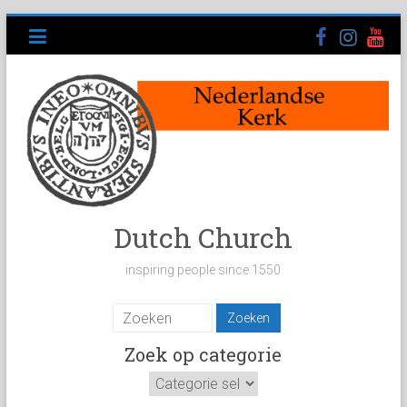
Ga
naar
inhoud
Dutch Church
inspiring people since 1550
Zoek op categorie
Zoek
op