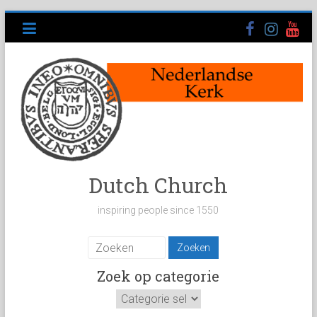
Ga
naar
inhoud
Dutch Church
inspiring people since 1550
Zoek op categorie
Zoek
op