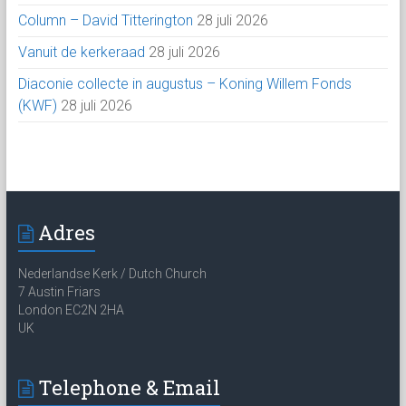
Column – David Titterington
28 juli 2026
Vanuit de kerkeraad
28 juli 2026
Diaconie collecte in augustus – Koning Willem Fonds
(KWF)
28 juli 2026
Adres
Nederlandse Kerk / Dutch Church
7 Austin Friars
London EC2N 2HA
UK
Telephone & Email