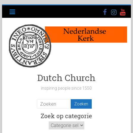
Ga
naar
inhoud
Dutch Church
inspiring people since 1550
Zoek op categorie
Zoek
op