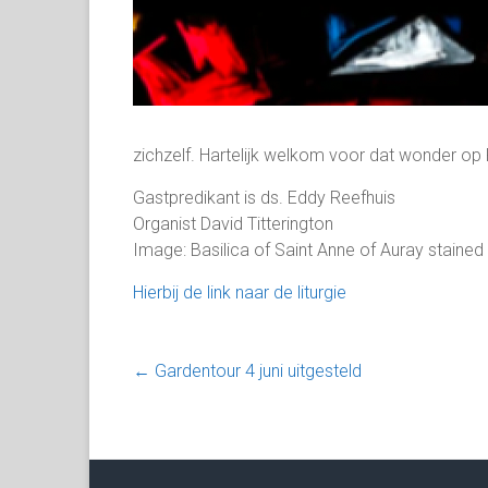
zichzelf. Hartelijk welkom voor dat wonder op 
Gastpredikant is ds. Eddy Reefhuis
Organist David Titterington
Image: Basilica of Saint Anne of Auray stained
Hierbij de link naar de liturgie
←
Gardentour 4 juni uitgesteld