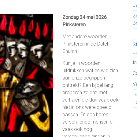
J
Z
Zondag 24 mei 2026
B
Pinksteren
T
Met andere woorden –
Pinksteren in de Dutch
S
Church.
J
I
Kun je in woorden
uitdrukken wat en wie zich
C
aan onze begrippen
V
onttrekt? Een bijbel lang
proberen ze dat, met
D
verhalen die dan vaak ook
F
niet in ons wereldbeeld
passen. En dan horen
verschillende mensen er
vaak ook nog
verschillende dingen in.