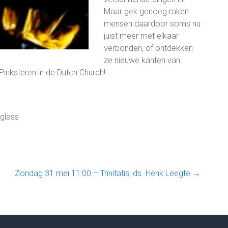
Maar gek genoeg raken
mensen daardoor soms nu
juist meer met elkaar
verbonden, of ontdekken
ze nieuwe kanten van
Pinksteren in de Dutch Church!
 glass
Zondag 31 mei 11:00 – Trinitatis, ds. Henk Leegte
→