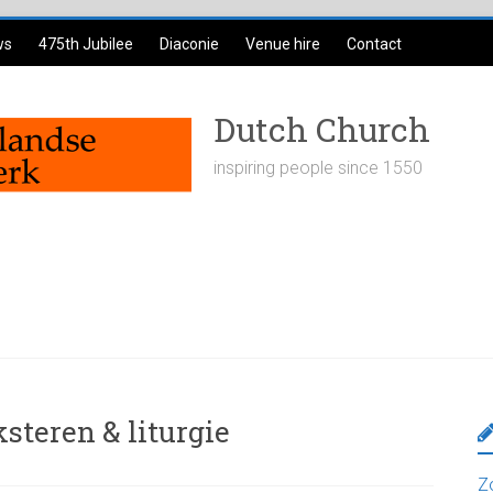
ws
475th Jubilee
Diaconie
Venue hire
Contact
Dutch Church
inspiring people since 1550
steren & liturgie
Z