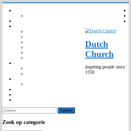
Ga
Home
naar
Your privacy – GDPR – AVG
inhoud
Agenda
Gemeenschap
Wie zijn wij
Organisatie
Dutch
Kinderkerk
Trouwen en Dopen
Church
Predikanten 1550 –
Markante personen
Kerknieuws
inspiring people since
Media
1550
Publicaties
475th Jubilee
Anniversary Window
Diaconie
Venue hire
Contact
Zoek op categorie