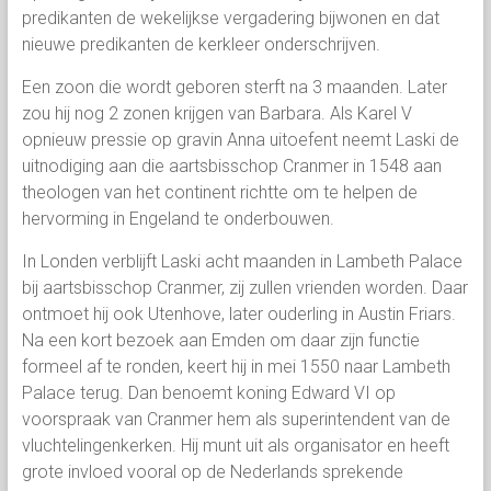
predikanten de wekelijkse vergadering bijwonen en dat
nieuwe predikanten de kerkleer onderschrijven.
Een zoon die wordt geboren sterft na 3 maanden. Later
zou hij nog 2 zonen krijgen van Barbara. Als Karel V
opnieuw pressie op gravin Anna uitoefent neemt Laski de
uitnodiging aan die aartsbisschop Cranmer in 1548 aan
theologen van het continent richtte om te helpen de
hervorming in Engeland te onderbouwen.
In Londen verblijft Laski acht maanden in Lambeth Palace
bij aartsbisschop Cranmer, zij zullen vrienden worden. Daar
ontmoet hij ook Utenhove, later ouderling in Austin Friars.
Na een kort bezoek aan Emden om daar zijn functie
formeel af te ronden, keert hij in mei 1550 naar Lambeth
Palace terug. Dan benoemt koning Edward VI op
voorspraak van Cranmer hem als superintendent van de
vluchtelingenkerken. Hij munt uit als organisator en heeft
grote invloed vooral op de Nederlands sprekende