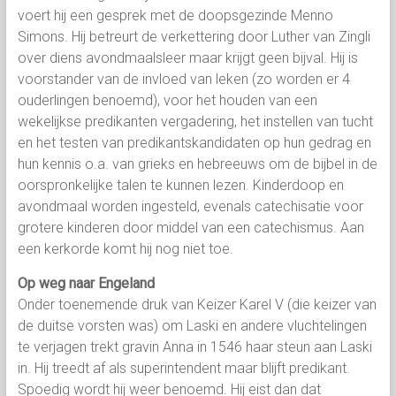
voert hij een gesprek met de doopsgezinde Menno
Simons. Hij betreurt de verkettering door Luther van Zingli
over diens avondmaalsleer maar krijgt geen bijval. Hij is
voorstander van de invloed van leken (zo worden er 4
ouderlingen benoemd), voor het houden van een
wekelijkse predikanten vergadering, het instellen van tucht
en het testen van predikantskandidaten op hun gedrag en
hun kennis o.a. van grieks en hebreeuws om de bijbel in de
oorspronkelijke talen te kunnen lezen. Kinderdoop en
avondmaal worden ingesteld, evenals catechisatie voor
grotere kinderen door middel van een catechismus. Aan
een kerkorde komt hij nog niet toe.
Op weg naar Engeland
Onder toenemende druk van Keizer Karel V (die keizer van
de duitse vorsten was) om Laski en andere vluchtelingen
te verjagen trekt gravin Anna in 1546 haar steun aan Laski
in. Hij treedt af als superintendent maar blijft predikant.
Spoedig wordt hij weer benoemd. Hij eist dan dat