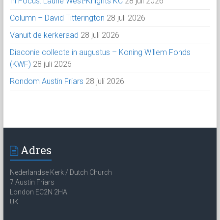
In Focus: Laurie West-Knights KC
28 juli 2026
Column – David Titterington
28 juli 2026
Vanuit de kerkeraad
28 juli 2026
Diaconie collecte in augustus – Koning Willem Fonds
(KWF)
28 juli 2026
Rondom Austin Friars
28 juli 2026
Adres
Nederlandse Kerk / Dutch Church
7 Austin Friars
London EC2N 2HA
UK