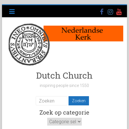
Ga
naar
inhoud
Dutch Church
inspiring people since 1550
Zoek op categorie
Zoek
op