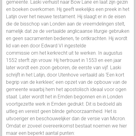
gemeente. Laski verhuist naar Bow Lane en laat zijn gezin
en boeken overkomen. Hij geeft wekelijks een preek in het
Latijn over het nieuwe testament. Hij slaagt er in de eisen
die de bisschop van Londen aan de vreemdelingen stelt,
namelijk dat ze de vertaalde anglicaanse liturgie gebruiken
en geen sacramenten bedienen, te ontkrachten. Hij wordt
lid van een door Edward VI ingestelde
commissie om het kerkrecht uit te werken. In augustus
1552 sterft zijn vrouw. Hij hertrouwt in 1553 en een jaar
later wordt een zoon geboren, de eerste van vijf. Laski
schrijft in het Latijn, door Utenhove vertaald als ‘Een
kort
begrip van de kerkleer,’ een opzet van de opbouw van de
gemeente waarbij hem het apostolisch ideaal voor ogen
staat. Later wordt het in Emden begonnen en in Londen
voortgezette werk in Emden gedrukt. Dit is bedoeld als
uitleg en vereist geen blinde gehoorzaamheid. Het is
uitvoeriger en beschouwelijker dan de versie van Micron.
Omdat er zoveel overeenkomst bestaat noemen we hier
maar een beperkt aantal punten: