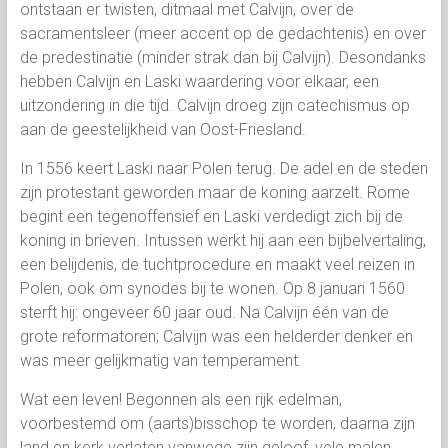
ontstaan er twisten, ditmaal met Calvijn, over de
sacramentsleer (meer accent op de gedachtenis) en over
de predestinatie (minder strak dan bij Calvijn). Desondanks
hebben Calvijn en Laski waardering voor elkaar, een
uitzondering in die tijd. Calvijn droeg zijn catechismus op
aan de geestelijkheid van Oost-Friesland.
In 1556 keert Laski naar Polen terug. De adel en de steden
zijn protestant geworden maar de koning aarzelt. Rome
begint een tegenoffensief en Laski verdedigt zich bij de
koning in brieven. Intussen werkt hij aan een bijbelvertaling,
een belijdenis, de tuchtprocedure en maakt veel reizen in
Polen, ook om synodes bij te wonen. Op 8 januari 1560
sterft hij: ongeveer 60 jaar oud. Na Calvijn één van de
grote reformatoren; Calvijn was een helderder denker en
was meer gelijkmatig van temperament.
Wat een leven! Begonnen als een rijk edelman,
voorbestemd om (aarts)bisschop te worden, daarna zijn
land en kerk verlaten vanwege zijn geloof, vele malen