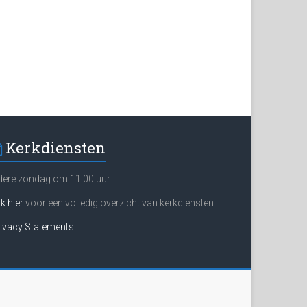
Kerkdiensten
dere zondag om 11.00 uur.
ik hier
voor een volledig overzicht van kerkdiensten.
ivacy Statements