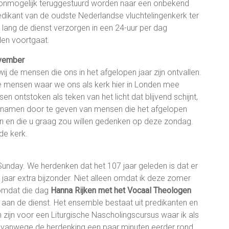
en onmogelijk teruggestuurd worden naar een onbekend
redikant van de oudste Nederlandse vluchtelingenkerk ter
 lang de dienst verzorgen in een 24-uur per dag
den voortgaat.
ovember
j de mensen die ons in het afgelopen jaar zijn ontvallen.
 mensen waar we ons als kerk hier in Londen mee
ontstoken als teken van het licht dat blijvend schijnt,
om namen door te geven van mensen die het afgelopen
den en die u graag zou willen gedenken op deze zondag.
de kerk.
day. We herdenken dat het 107 jaar geleden is dat er
jaar extra bijzonder. Niet alleen omdat ik deze zomer
 omdat die dag
Hanna Rijken met het Vocaal
Theologen
aan de dienst. Het ensemble bestaat uit predikanten en
zijn voor een Liturgische Nascholingscursus waar ik als
nt vanwege de herdenking een paar minuten eerder rond