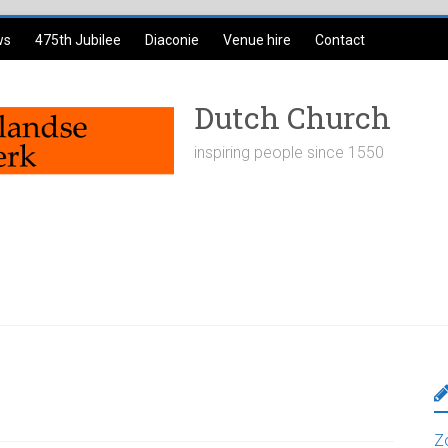
ws
475th Jubilee
Diaconie
Venue hire
Contact
Dutch Church
inspiring people since 1550
Z