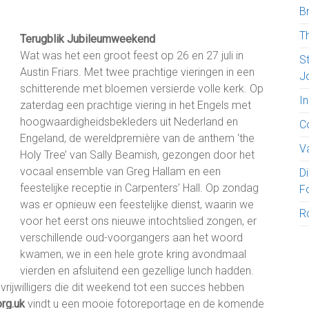
B
T
Terugblik Jubileumweekend
Wat was het een groot feest op 26 en 27 juli in
S
Austin Friars. Met twee prachtige vieringen in een
J
schitterende met bloemen versierde volle kerk. Op
I
zaterdag een prachtige viering in het Engels met
hoogwaardigheidsbekleders uit Nederland en
C
Engeland, de wereldpremière van de anthem ‘the
V
Holy Tree’ van Sally Beamish, gezongen door het
vocaal ensemble van Greg Hallam en een
D
feestelijke receptie in Carpenters’ Hall. Op zondag
F
was er opnieuw een feestelijke dienst, waarin we
R
voor het eerst ons nieuwe intochtslied zongen, er
verschillende oud-voorgangers aan het woord
kwamen, we in een hele grote kring avondmaal
vierden en afsluitend een gezellige lunch hadden.
rijwilligers die dit weekend tot een succes hebben
rg.uk
vindt u een mooie fotoreportage en de komende