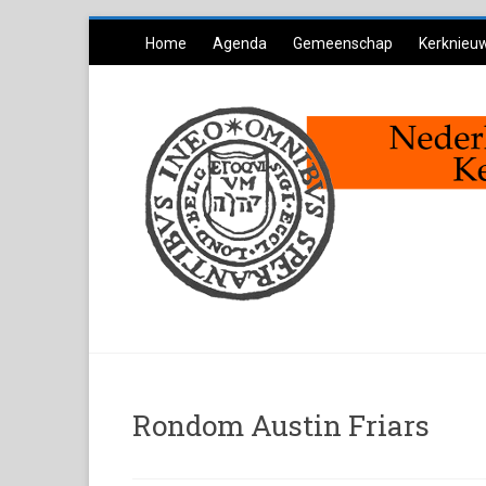
Ga
Home
Agenda
Gemeenschap
Kerknieu
naar
inhoud
Rondom Austin Friars