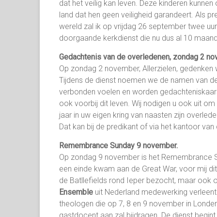
dat het veilig kan leven. Deze kinderen kunn
land dat hen geen veiligheid garandeert. Als p
wereld zal ik op vrijdag 26 september twee uur
doorgaande kerkdienst die nu dus al 10 maan
Gedachtenis van de overledenen, zondag 2 n
Op zondag 2 november, Allerzielen, gedenken wi
Tijdens de dienst noemen we de namen van de
verbonden voelen en worden gedachteniskaarsen 
ook voorbij dit leven. Wij nodigen u ook uit 
jaar in uw eigen kring van naasten zijn overle
Dat kan bij de predikant of via het kantoor van 
Remembrance Sunday 9 november.
Op zondag 9 november is het Remembrance Sun
een einde kwam aan de Great War, voor mij dit 
de Batllefields rond Ieper bezocht, maar ook
Ensemble
uit Nederland medewerking verleent 
theologen die op 7, 8 en 9 november in Londen 
gastdocent aan zal bijdragen. De dienst begi