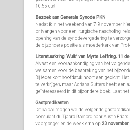
10.55 uur!
Bezoek aan Generale Synode PKN
Nadat ik in het weekend van 7-9 november hie
ontvangen voor een liturgische nascholing, rei
opening van de synodevergadering te verzorge
de bijzondere positie als moederkerk van Prot
Literatuurkring ‘Wulk’ van Myrte Leffring, 11 
Alvast een vooraankondiging van het volgend
we samen voor de bespreking van het bijzonde
Bij ieder kort hoofdstuk hoort een gedicht. Het 
te verkrijgen, maar Adriana Sutters heeft ee
geïnteresseerd in dit bijzondere boek. Laat he
Gastpredikanten
Dit najaar mogen we de volgende gastpredik
consulent dr. Tjaard Barnard naar Austin Friar
voorganger en de week erna op
23 november