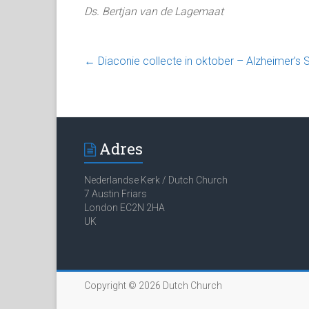
Ds. Bertjan van de Lagemaat
←
Diaconie collecte in oktober – Alzheimer’s 
Adres
Nederlandse Kerk / Dutch Church
7 Austin Friars
London EC2N 2HA
UK
Copyright © 2026
Dutch Church