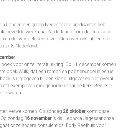
r in Londen een groep Nederlandse predikanten heb
s ik diezelfde week naar Nederland af om de liturgische
n en de synodeleden te vertellen over ons jubileum en
estants Nederland.
december
e boek voor onze literatuurkring. Op 11 december komen
re boek Wulk, dat een roman en poëziebundel in één is.
boek is uitgegeven bij een kleine uitgever en niet overal
n aantal exemplaren meegenomen naar de kerk. Ben je
t me weten.
anten verwelkomen. Op zondag
26 oktober
komt onze
s. Op zondag
16 november
is ds. Leonora Jagessar onze
gaat onze andere consulent ds. Eddy Reefhuis voor.