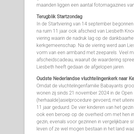
maanden liggen een aantal fotomagazines van 
Terugblik Startzondag
In de Startviering van 14 september begonnen
na ruim 11 jaar ook afscheid van Liesbeth Kno
viering waarin de nadruk lag op de dankbaarhei
kerkgemeenschap. Na de viering werd aan Lie
vorm van een armband met zeeparels. Veel me
afscheidscadeau, waaruit de waardering spree
Liesbeth heeft gedaan de afgelopen jaren.
Oudste Nederlandse vluchtelingenkerk naar K
Omdat de vluchtelingenfamilie Babayants groo
wonen zij sinds 21 november 2024 in de Open H
(herhaalde)asielprocedure gevoerd, met uitein
11 jaar geduurd. De vier kinderen van het gezi
ook een beroep op de overheid om met hen in 
gezin, evenals voor gezinnen in vergelijkbare s
leven of ze wel mogen bestaan in het land waar