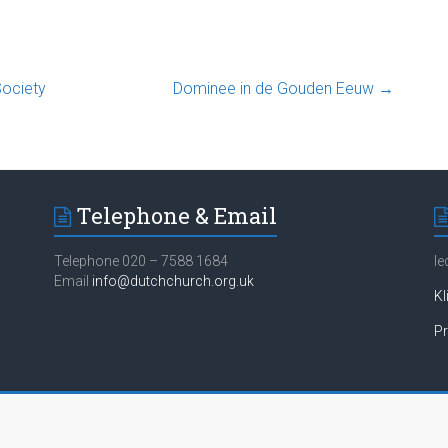
Society
Dominee in de Gouden Eeuw
→
Telephone & Email
Telephone 020 – 7588 1684
Ie
Email
info@dutchchurch.org.uk
Kl
Pr