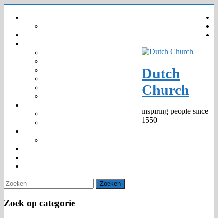
Ga
Home
naar
Your privacy – GDPR – AVG
inhoud
Agenda
Gemeenschap
Wie zijn wij
Organisatie
Dutch
Kinderkerk
Trouwen en Dopen
Church
Predikanten 1550 –
Markante personen
Kerknieuws
inspiring people since
Media
1550
Publicaties
475th Jubilee
Anniversary Window
Diaconie
Venue hire
Contact
Zoek op categorie