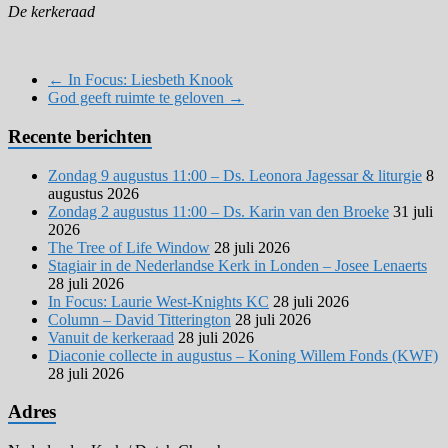
De kerkeraad
←
In Focus: Liesbeth Knook
God geeft ruimte te geloven
→
Recente berichten
Zondag 9 augustus 11:00 – Ds. Leonora Jagessar & liturgie
8
augustus 2026
Zondag 2 augustus 11:00 – Ds. Karin van den Broeke
31 juli
2026
The Tree of Life Window
28 juli 2026
Stagiair in de Nederlandse Kerk in Londen – Josee Lenaerts
28 juli 2026
In Focus: Laurie West-Knights KC
28 juli 2026
Column – David Titterington
28 juli 2026
Vanuit de kerkeraad
28 juli 2026
Diaconie collecte in augustus – Koning Willem Fonds (KWF)
28 juli 2026
Adres