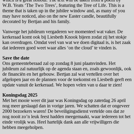
W.B. Yeats ‘The Two Trees’, featuring the Tree of Life. This is a
theme that is taken up in the jubilee window and, as many of you
may have noticed, also on the new Easter candle, beautifully
decorated by Bertjan and his family.
Vanwege het jubileum vergaderen we momenteel wat vaker. De
kerkeraad komt ook bij Liesbeth Knook bijeen zodat zij het stokje
kan overdragen. Omdat veel van wat we doen digitaal is, is het zaak
dat iedereen goed weet waar alles ‘on the cloud’ te vinden is.
Save the date
Ons gemeenteberaad zal op zondag 8 juni plaatsvinden. Het
jubileum zal natuurlijk op de agenda staan en, zoals gewoonlijk, ook
de financiën en het gebouw. Bertjan zal wat vertellen over het
afgelopen jaar en de plannen voor de toekomst en Liesbeth geeft een
update vanuit de kerkeraad. We hopen velen van u daar te zien!
Koningsdag 2025
Met het mooie weer dit jaar was Koningsdag op zaterdag 26 april
nog meer geslaagd dan in vorige jaren. We schatten dat er ongeveer
2000 bezoekers waren! De beveiligingsdienst vertelde ons dat ze
nog nooit zo’n leuk feest hadden meegemaakt, waar iedereen tot het
einde vrolijk was. Heel hartelijk dank aan alle vrijwilligers die
hebben meegeholpen.