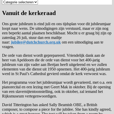
Zoek
op
categorie
Vanuit de kerkeraad
Ons grote jubileum is eind juli en ons tijdsplan voor dit jubileumjaar
loopt naar wens. De uitnodigingen zijn verstuurd, maar er zijn nog
een beperkt aantal plaatsen beschikbaar. Mocht u er graag bij zijn op
zaterdag 26 juli, stuur dan een mailtje
naar:
jubilee@dutchchurch.org.uk
om een uitnodiging aan te
vragen.
De orde van dienst wordt geprepareerd. Vriendelijk dank aan de
heer van Apeldoorn die de orde van dienst voor het 400-jarig
jubileum van zijn vader aan Bertjan heeft uitgeleend en we zullen
elementen van die dienst uit 1950 opnemen. Het 400-jarig jubileum
werd in St Paul’s Cathedral gevierd omdat de kerk verwoest was.
Het programma voor het jubileumjaar wordt gevarieerd, met o.a. een
pianorecital en een lezing met Geert Mak in oktober. Bij de opening
van een slavernijtentoonstelling, ook in oktober, zal iemand het
Rijksmuseum vertegenwoordigen.
David Titterington has asked Sally Beamish OBE, a British
composer, to compose a piece for the jubilee. She has kindly agreed,
which is a great honour. The text will be taken from a poem by