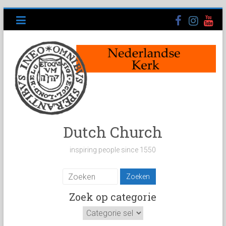
Ga
naar
inhoud
Dutch Church
inspiring people since 1550
Zoek op categorie
Zoek
op