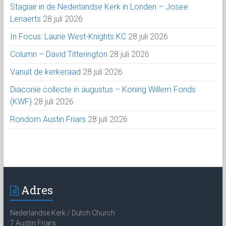
Stagiair in de Nederlandse Kerk in Londen – Josee
Lenaerts
28 juli 2026
In Focus: Laurie West-Knights KC
28 juli 2026
Column – David Titterington
28 juli 2026
Vanuit de kerkeraad
28 juli 2026
Diaconie collecte in augustus – Koning Willem Fonds
(KWF)
28 juli 2026
Rondom Austin Friars
28 juli 2026
Adres
Nederlandse Kerk / Dutch Church
7 Austin Friars