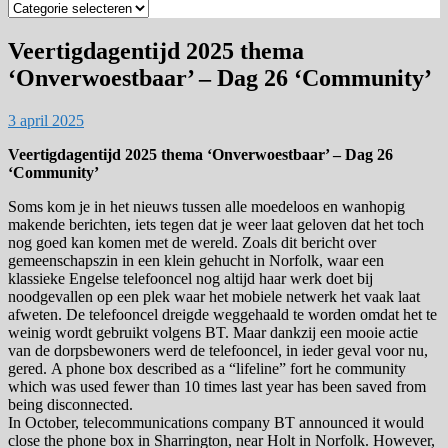
Zoek
op
categorie
Veertigdagentijd 2025 thema
‘Onverwoestbaar’ – Dag 26 ‘Community’
3 april 2025
Veertigdagentijd 2025 thema ‘Onverwoestbaar’ – Dag 26
‘Community’
Soms kom je in het nieuws tussen alle moedeloos en wanhopig
makende berichten, iets tegen dat je weer laat geloven dat het toch
nog goed kan komen met de wereld. Zoals dit bericht over
gemeenschapszin in een klein gehucht in Norfolk, waar een
klassieke Engelse telefooncel nog altijd haar werk doet bij
noodgevallen op een plek waar het mobiele netwerk het vaak laat
afweten. De telefooncel dreigde weggehaald te worden omdat het te
weinig wordt gebruikt volgens BT. Maar dankzij een mooie actie
van de dorpsbewoners werd de telefooncel, in ieder geval voor nu,
gered. A phone box described as a “lifeline” fort he community
which was used fewer than 10 times last year has been saved from
being disconnected.
In October, telecommunications company BT announced it would
close the phone box in Sharrington, near Holt in Norfolk. However,