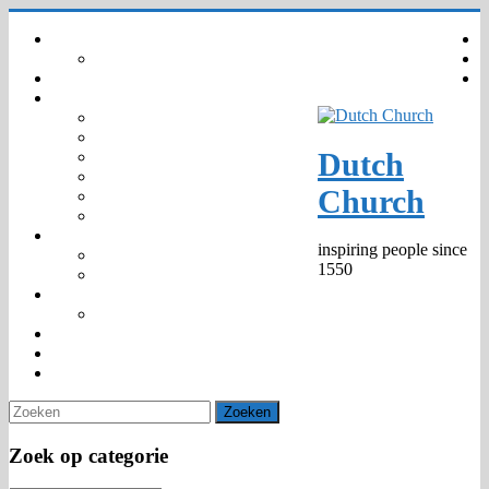
Ga
Home
naar
Your privacy – GDPR – AVG
inhoud
Agenda
Gemeenschap
Wie zijn wij
Organisatie
Dutch
Kinderkerk
Trouwen en Dopen
Church
Predikanten 1550 –
Markante personen
Kerknieuws
inspiring people since
Media
1550
Publicaties
475th Jubilee
Anniversary Window
Diaconie
Venue hire
Contact
Zoek op categorie