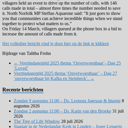
villagers held an event to drive up the number of calls, with 146
calls made in total – almost three times the number needed to save
it. North Norfolk MP Steffan Aquarone said: “It just goes to show
you that communities can achieve incredible things when we stand
together to protect what matters to us.”
On Friday 14 March, villagers queued at the phone box in a bid to
increase the amount of calls made from it.
Het volledige bericht vind je door hier op de link te klikken
Bijdrage van Talitha Frohn
←
Veertigdagentijd 2025 thema ‘Onverwoestbaar`- Dag 25
‘Loved’
Veertigdagentijd 2025 thema ‘Onverwoestbaar’ – Dag 27
‘onverwoestbaar bij Kafka en Steinbeck’.
→
Recente berichten
Zondag 9 augustus 11:00 – Ds. Leonora Jagessar & liturgie
8
augustus 2026
Zondag 2 augustus 11:00 – Ds. Karin van den Broeke
31 juli
2026
The Tree of Life Window
28 juli 2026
Stagiair in de Nederlandse Kerk in Londen – Josee Lenaerts