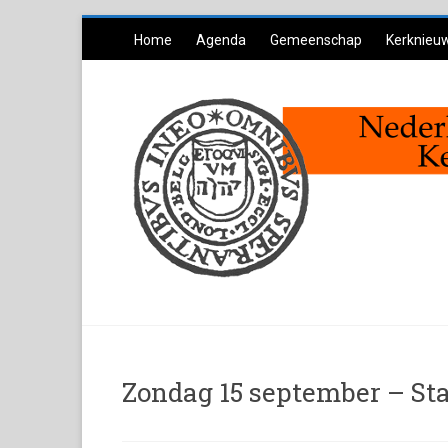
Ga
Home
Agenda
Gemeenschap
Kerknieu
naar
inhoud
Zondag 15 september – St