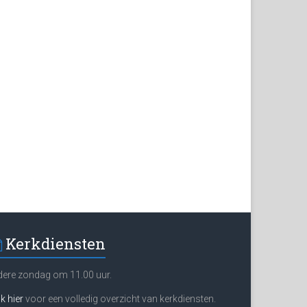
Kerkdiensten
dere zondag om 11.00 uur.
ik hier
voor een volledig overzicht van kerkdiensten.