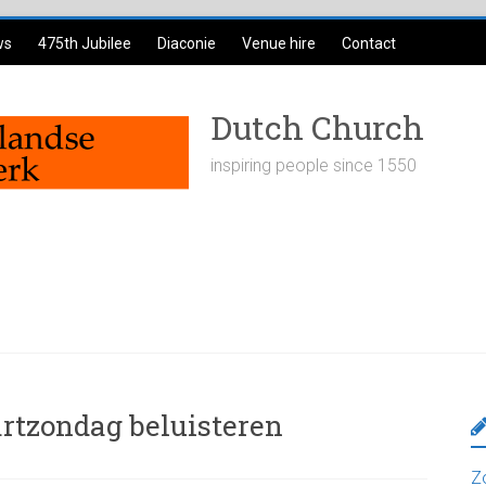
ws
475th Jubilee
Diaconie
Venue hire
Contact
Dutch Church
inspiring people since 1550
artzondag beluisteren
Z