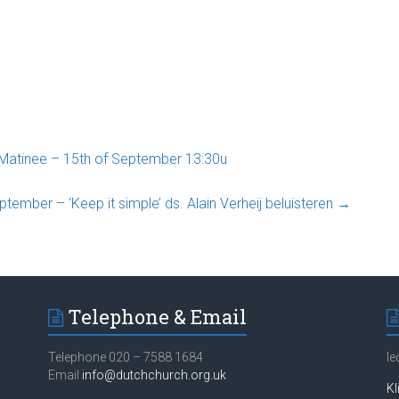
Matinee – 15th of September 13:30u
tember – ‘Keep it simple’ ds. Alain Verheij beluisteren
→
Telephone & Email
Telephone 020 – 7588 1684
Ie
Email
info@dutchchurch.org.uk
Kl