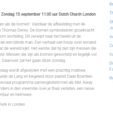
B
T
Zondag 15 september 11.00 uur Dutch Church London
S
ven als de bomen’. Vandaar de afbeelding met de
J
van Thomas Denny. De bomen symboliseren groeikracht
m worteling. Dit verwijst naar het beeld uit de
I
van een blinde man. Een verhaal van hoop over iemand
C
r de wereld kijkt. Het eerste dat hij ziet zijn mensen die
ld. Mensen die zijn als bomen geworteld en tegelijk vol
V
l. Daarover zal het gaan deze zondag.
D
F
zondag wordt afgesloten met een prachtig matinee
irijn de Lang en begeleid door pianist Daan Boertien.
R
speciaal programma samengesteld met als titel: Away
ders in den vreemde over je thuis verlaten, een nieuw
ontuur en heimwee.
Kerk in Londen.