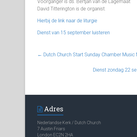
Voorganger is ds. Bertjan van de Lagemaat
David Titterington is de organist.
Hierbij de link naar de liturgie
Dienst van 15 september luisteren
←
Dutch Church Start Sunday Chamber Music 
Dienst zondag 22 sep
Adres
Nederlandse Kerk / Dutch Church
7 Austin Friars
London EC2N 2HA