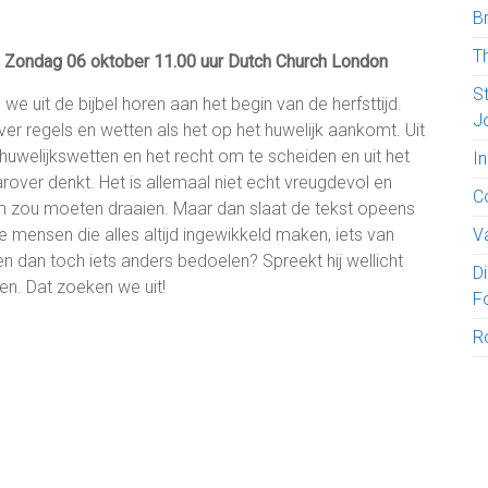
B
T
Zondag 06 oktober 11.00 uur Dutch Church London
S
we uit de bijbel horen aan het begin van de herfsttijd.
J
r regels en wetten als het op het huwelijk aankomt. Uit
welijkswetten en het recht om te scheiden en uit het
I
ver denkt. Het is allemaal niet echt vreugdevol en
C
 om zou moeten draaien. Maar dan slaat de tekst opeens
e mensen die alles altijd ingewikkeld maken, iets van
V
n dan toch iets anders bedoelen? Spreekt hij wellicht
D
en. Dat zoeken we uit!
F
R