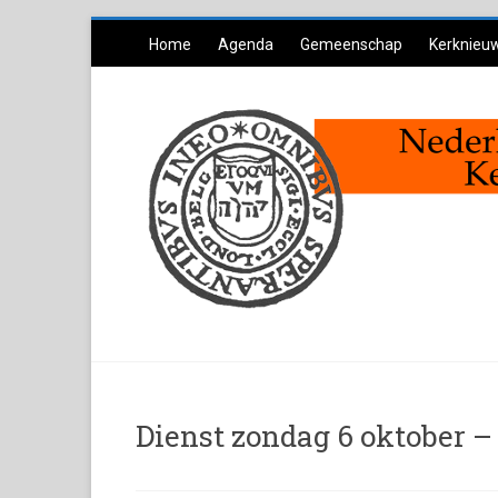
Ga
Home
Agenda
Gemeenschap
Kerknieu
naar
inhoud
Dienst zondag 6 oktober –