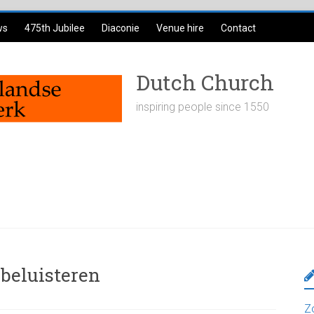
ws
475th Jubilee
Diaconie
Venue hire
Contact
Dutch Church
inspiring people since 1550
 beluisteren
Z