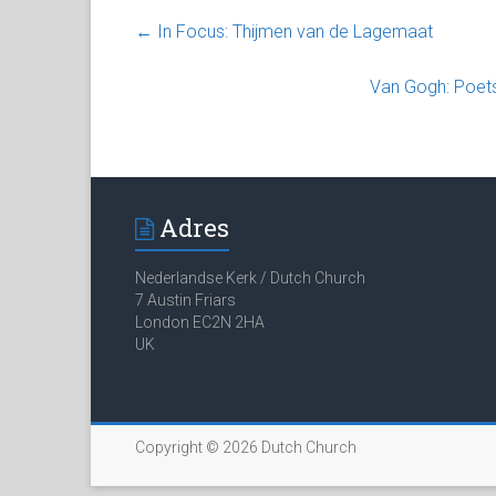
←
In Focus: Thijmen van de Lagemaat
Van Gogh: Poets
Adres
Nederlandse Kerk / Dutch Church
7 Austin Friars
London EC2N 2HA
UK
Copyright © 2026
Dutch Church