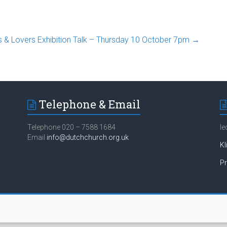
 & Lovers Exhibition Talk – Thursday 10 October 7pm
→
Telephone & Email
Telephone 020 – 7588 1684
Ie
Email
info@dutchchurch.org.uk
Kl
Pr