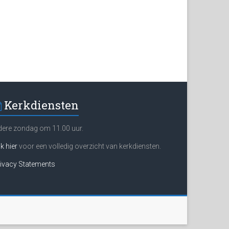
Kerkdiensten
dere zondag om 11.00 uur.
ik hier
voor een volledig overzicht van kerkdiensten.
ivacy Statements