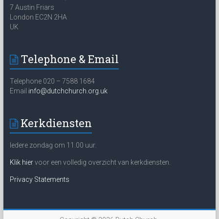
7 Austin Friars
London EC2N 2HA
UK
Telephone & Email
Telephone 020 – 7588 1684
Email
info@dutchchurch.org.uk
Kerkdiensten
Iedere zondag om 11.00 uur.
Klik hier
voor een volledig overzicht van kerkdiensten.
Privacy Statements