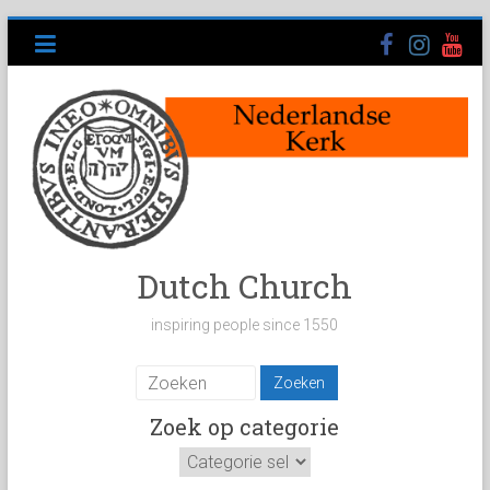
Ga
naar
inhoud
Dutch Church
inspiring people since 1550
Zoek op categorie
Zoek
op